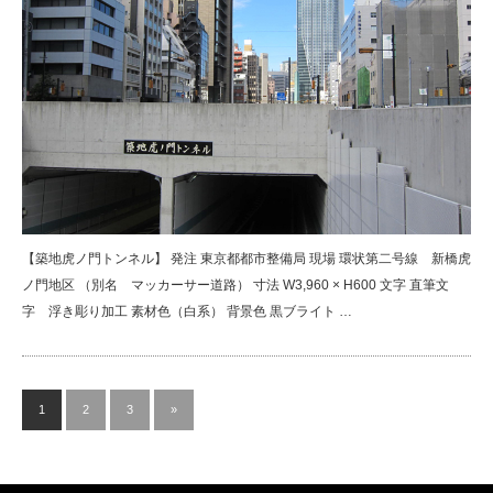
【築地虎ノ門トンネル】 発注 東京都都市整備局 現場 環状第二号線 新橋虎
ノ門地区 （別名 マッカーサー道路） 寸法 W3,960 × H600 文字 直筆文
字 浮き彫り加工 素材色（白系） 背景色 黒ブライト …
1
2
3
»