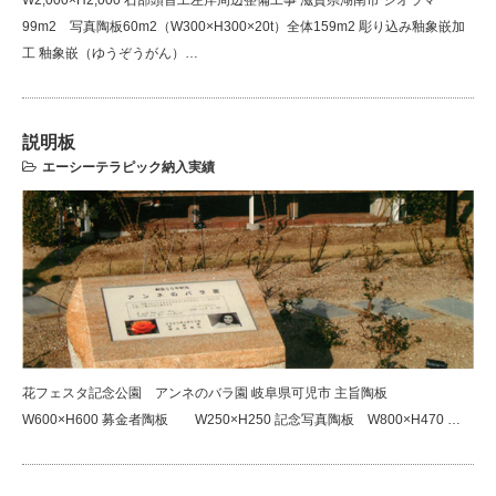
W2,000×H2,000 石部頭首工左岸周辺整備工事 滋賀県湖南市 ジオラマ
99m2 写真陶板60m2（W300×H300×20t）全体159m2 彫り込み釉象嵌加
工 釉象嵌（ゆうぞうがん）…
説明板
エーシーテラピック納入実績
花フェスタ記念公園 アンネのバラ園 岐阜県可児市 主旨陶板
W600×H600 募金者陶板 W250×H250 記念写真陶板 W800×H470 …